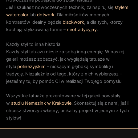
Nowoczesne podejście do sztuki tatuażu
Jeśli szukasz nowoczesnych technik, zainspiruj się
stylem
watercolor
lub
dotwork
. Dla miłośników mocnych
kontrastów idealny będzie
blackwork
, a dla tych, którzy
kochają stylizowaną formę –
neotradycyjny
.
Każdy styl to inna historia
Każdy styl tatuażu niesie za sobą inną energię. W naszej
galerii możesz zobaczyć, jak wyglądają tatuaże w
stylu
polinezyjskim
– niosącym głęboką symbolikę i
tradycję. Niezależnie od tego, który z nich wybierzesz –
jesteśmy tu, by pomóc Ci w realizacji Twojego pomysłu.
Wszystkie tatuaże prezentowane w tej galerii powstały
w
studiu Nemezink w Krakowie
. Skontaktuj się z nami, jeśli
chcesz stworzyć własny, unikalny projekt w jednym z tych
stylów!