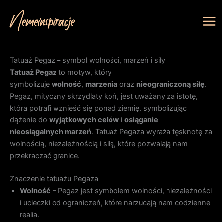
Przejdź
do
treści
Tatuaż Pegaz – symbol wolności, marzeń i siły
Tatuaż Pegaz
to motyw, który
symbolizuje
wolność
,
marzenia
oraz
nieograniczoną siłę
.
Pegaz, mityczny skrzydlaty koń, jest uważany za istotę,
która potrafi wznieść się ponad ziemię, symbolizując
dążenie do
wyjątkowych celów
i
osiąganie
nieosiągalnych marzeń
. Tatuaż Pegaza wyraża tęsknotę za
wolnością, niezależnością i siłą, które pozwalają nam
przekraczać granice.
Znaczenie tatuażu Pegaza
Wolność
– Pegaz jest symbolem wolności, niezależności
i ucieczki od ograniczeń, które narzucają nam codzienne
realia.