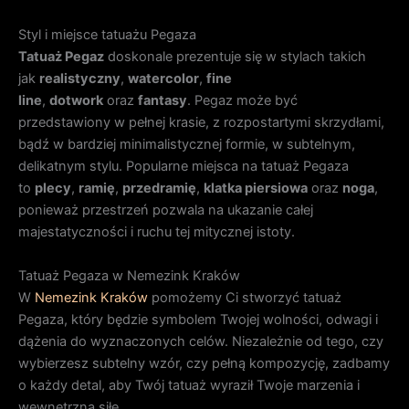
Styl i miejsce tatuażu Pegaza
Tatuaż Pegaz
doskonale prezentuje się w stylach takich
jak
realistyczny
,
watercolor
,
fine
line
,
dotwork
oraz
fantasy
. Pegaz może być
przedstawiony w pełnej krasie, z rozpostartymi skrzydłami,
bądź w bardziej minimalistycznej formie, w subtelnym,
delikatnym stylu. Popularne miejsca na tatuaż Pegaza
to
plecy
,
ramię
,
przedramię
,
klatka piersiowa
oraz
noga
,
ponieważ przestrzeń pozwala na ukazanie całej
majestatyczności i ruchu tej mitycznej istoty.
Tatuaż Pegaza w Nemezink Kraków
W
Nemezink Kraków
pomożemy Ci stworzyć tatuaż
Pegaza, który będzie symbolem Twojej wolności, odwagi i
dążenia do wyznaczonych celów. Niezależnie od tego, czy
wybierzesz subtelny wzór, czy pełną kompozycję, zadbamy
o każdy detal, aby Twój tatuaż wyraził Twoje marzenia i
wewnętrzną siłę.