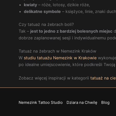
kwiaty
– róże, lotosy, dzikie róże,
delikatne symbole
– księżyce, linie, znaki duc
Czy tatuaż na żebrach boli?
Tak –
jest to jedno z bardziej bolesnych miejsc
d
dobrze zaplanowanej sesji i indywidualnemu pode
Tatuaż na żebrach w Nemezink Kraków
W
studiu tatuażu Nemezink w Krakowie
wykonujem
po idealne umiejscowienie, które podkreśli Twoją
Zobacz więcej inspiracji w kategorii
tatuaż na cie
Nemezink Tattoo Studio
Dziara na Chwilę
Blog