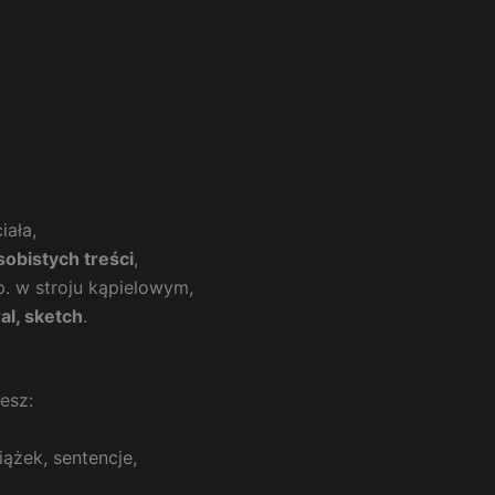
iała,
obistych treści
,
. w stroju kąpielowym,
ral, sketch
.
esz:
ążek, sentencje,