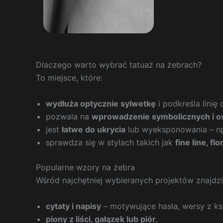
Dlaczego warto wybrać tatuaż na żebrach?
To miejsce, które:
wydłuża optycznie sylwetkę
i podkreśla linię c
pozwala na
wprowadzenie symbolicznych i os
jest
łatwe do ukrycia
lub wyeksponowania – np
sprawdza się w stylach takich jak
fine line, flo
Popularne wzory na żebra
Wśród najchętniej wybieranych projektów znajdzi
cytaty i napisy
– motywujące hasła, wersy z ksi
piony z liści, gałązek lub piór
,