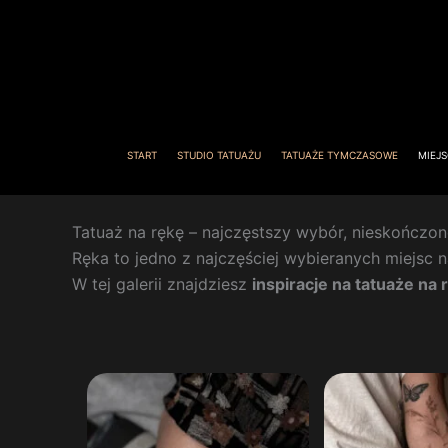
Przejdź
do
treści
START
STUDIO TATUAŻU
TATUAŻE TYMCZASOWE
MIEJS
Tatuaż na rękę – najczęstszy wybór, nieskończo
Ręka to jedno z najczęściej wybieranych miejsc 
W tej galerii znajdziesz
inspiracje na tatuaże na 