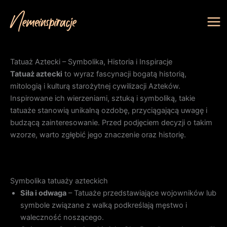
Przejdź
do
treści
Tatuaż Aztecki – Symbolika, Historia i Inspiracje
Tatuaż aztecki
to wyraz fascynacji bogatą historią,
mitologią i kulturą starożytnej cywilizacji Azteków.
Inspirowane ich wierzeniami, sztuką i symboliką, takie
tatuaże stanowią unikalną ozdobę, przyciągającą uwagę i
budzącą zainteresowanie. Przed podjęciem decyzji o takim
wzorze, warto zgłębić jego znaczenie oraz historię.
Symbolika tatuaży azteckich
Siła i odwaga
– Tatuaże przedstawiające wojowników lub
symbole związane z walką podkreślają męstwo i
waleczność noszącego.