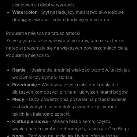
cieniowania i głębi w wzorach.
Watercolor
– Styl naśladujący malarstwo akwarelowe,
dodający lekkości i koloru tradycyjnym wzorom.
Popularne miejsca na tatuaż aztecki
Ze względu na szczegółowość wzorów, tatuaże azteckie
najlepiej prezentują się na większych powierzchniach ciała.
Popularne miejsca to:
Ramię
– Idealne dla średniej wielkości wzorów, takich jak
wojownik czy symbol słońca.
Przedramię
– Widoczna część ciała, doskonała dla
dłuższych kompozycji z runami lub wizerunkami bogów.
Plecy
– Duża powierzchnia pozwala na przedstawienie
rozbudowanych scen mitologicznych czy symboli,
takich jak kalendarz aztecki.
Klatka piersiowa
– Miejsce blisko serca, często
wybierane dla symboli ochronnych, takich jak Oko Boga.
Noga
– Zarówno na udzie, jak i łydce, oferuje różne