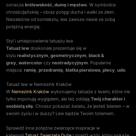
oznacza
królewskość, dumę i męstwo
. W symbolice
chrześcijańskiej – obraz potęgi ducha i walki ze złem.
Niezależnie od kontekstu, lew zawsze niesie ze sobą
potężną energię.
Styl i umiejscowienie tatuażu lwa
Tatuaż lew
doskonale prezentuje się w
stylu
realistycznym
,
geometrycznym
,
black &
grey
,
watercolor
czy
neotradycyjnym
. Popularne
miejsca:
ramię
,
przedramię
,
klatka piersiowa
,
plecy
,
udo
.
Tatuaż lew w Nemezink Kraków
W
Nemezink Kraków
wykonujemy tatuaże z lwami, które nie
tylko imponują wyglądem, ale też oddają
Twój charakter i
osobistą siłę
. Chcesz pokazać światu, że jesteś liderem – w
swoim życiu i w duszy? Lew będzie Twoim totemem.
Sprawdź inne potężne zwierzęce inspiracje w
kategorii
Tatuaż Zwierzęta Duże
i znajdź wzór, który pokaże