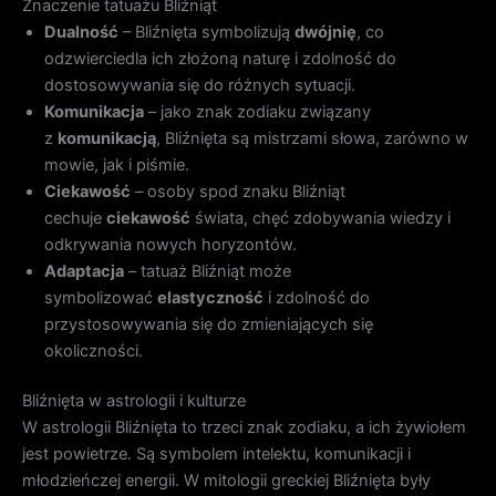
Znaczenie tatuażu Bliźniąt
Dualność
– Bliźnięta symbolizują
dwójnię
, co
odzwierciedla ich złożoną naturę i zdolność do
dostosowywania się do różnych sytuacji.
Komunikacja
– jako znak zodiaku związany
z
komunikacją
, Bliźnięta są mistrzami słowa, zarówno w
mowie, jak i piśmie.
Ciekawość
– osoby spod znaku Bliźniąt
cechuje
ciekawość
świata, chęć zdobywania wiedzy i
odkrywania nowych horyzontów.
Adaptacja
– tatuaż Bliźniąt może
symbolizować
elastyczność
i zdolność do
przystosowywania się do zmieniających się
okoliczności.
Bliźnięta w astrologii i kulturze
W astrologii Bliźnięta to trzeci znak zodiaku, a ich żywiołem
jest powietrze. Są symbolem intelektu, komunikacji i
młodzieńczej energii. W mitologii greckiej Bliźnięta były