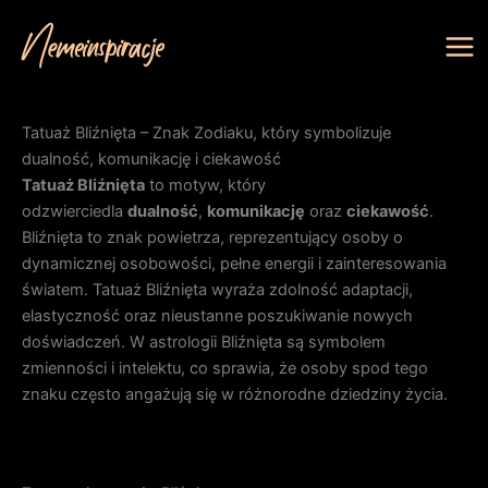
Przejdź
do
treści
Tatuaż Bliźnięta – Znak Zodiaku, który symbolizuje
dualność, komunikację i ciekawość
Tatuaż Bliźnięta
to motyw, który
odzwierciedla
dualność
,
komunikację
oraz
ciekawość
.
Bliźnięta to znak powietrza, reprezentujący osoby o
dynamicznej osobowości, pełne energii i zainteresowania
światem. Tatuaż Bliźnięta wyraża zdolność adaptacji,
elastyczność oraz nieustanne poszukiwanie nowych
doświadczeń. W astrologii Bliźnięta są symbolem
zmienności i intelektu, co sprawia, że osoby spod tego
znaku często angażują się w różnorodne dziedziny życia.