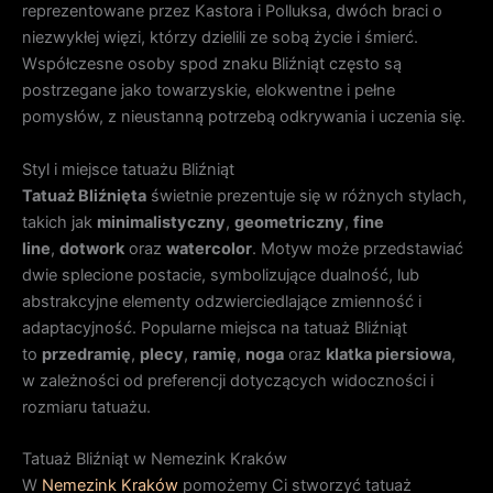
reprezentowane przez Kastora i Polluksa, dwóch braci o
niezwykłej więzi, którzy dzielili ze sobą życie i śmierć.
Współczesne osoby spod znaku Bliźniąt często są
postrzegane jako towarzyskie, elokwentne i pełne
pomysłów, z nieustanną potrzebą odkrywania i uczenia się.
Styl i miejsce tatuażu Bliźniąt
Tatuaż Bliźnięta
świetnie prezentuje się w różnych stylach,
takich jak
minimalistyczny
,
geometriczny
,
fine
line
,
dotwork
oraz
watercolor
. Motyw może przedstawiać
dwie splecione postacie, symbolizujące dualność, lub
abstrakcyjne elementy odzwierciedlające zmienność i
adaptacyjność. Popularne miejsca na tatuaż Bliźniąt
to
przedramię
,
plecy
,
ramię
,
noga
oraz
klatka piersiowa
,
w zależności od preferencji dotyczących widoczności i
rozmiaru tatuażu.
Tatuaż Bliźniąt w Nemezink Kraków
W
Nemezink Kraków
pomożemy Ci stworzyć tatuaż