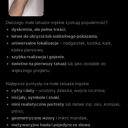
Dlaczego małe tatuaże męskie zyskują popularność?
dyskretne, ale pełne treści
,
łatwe do ukrycia lub subtelnego pokazania
,
uniwersalne lokalizacje
– nadgarstek, kostka, kark,
klatka piersiowa,
szybka realizacja i gojenie
,
świetne na pierwszy tatuaż
lub jako dodatek do
większego projektu.
Najlepsze pomysły na małe tatuaże męskie
cyfry i daty
– urodziny dziecka, ważne rocznice,
inicjały, symbole i znaki
,
mini realistyczne portrety
lub detale (np. oko, kompas,
pióro),
geometryczne wzory
i mikro mandale,
motywacyjne hasła i pojedyncze słowa
.