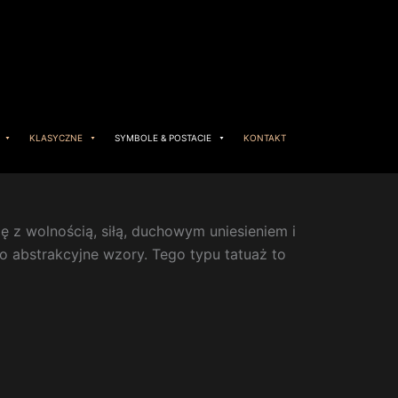
KLASYCZNE
SYMBOLE & POSTACIE
KONTAKT
ię z wolnością, siłą, duchowym uniesieniem i
po abstrakcyjne wzory. Tego typu tatuaż to