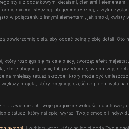
ego stylu z dodatkowymi detalami, cieniami i elementami,
ormie minimalistycznej lub geometrycznej, z wykorzystanie
ęsto w połączeniu z innymi elementami, jak smoki, kwiaty wi
żą powierzchnię ciała, aby oddać pełną głębię detali. Oto
, który rozciąga się na całe plecy, tworząc efekt majestat
a, które obejmują ramię lub przedramię, symbolizując ochro
ce na mniejszy tatuaż skrzydeł, który może być umieszczony
 większy projekt, który obejmuje część nogi i pozwala na 
dzie odzwierciedlał Twoje pragnienie wolności i duchoweg
iebie tatuaż, który najlepiej wyrazi Twoje emocje i indywid
ych symboli
i wybierz wzór, który najlepiej odda Twoją osob