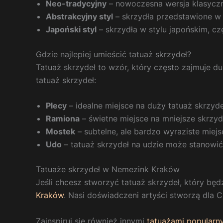
Neo-tradycyjny
– nowoczesna wersja klasyczn
Abstrakcyjny styl
– skrzydła przedstawione w f
Japoński styl
– skrzydła w stylu japońskim, cz
Gdzie najlepiej umieścić tatuaż skrzydeł?
Tatuaż skrzydeł to wzór, który często zajmuje du
tatuaż skrzydeł:
Plecy
– idealne miejsce na duży tatuaż skrzydeł
Ramiona
– świetne miejsce na mniejsze skrzydł
Mostek
– subtelne, ale bardzo wyraziste miejs
Udo
– tatuaż skrzydeł na udzie może stanowić
Tatuaże skrzydeł w Nemezink Kraków
Jeśli chcesz stworzyć tatuaż skrzydeł, który bę
Kraków
. Nasi doświadczeni artyści stworzą dla C
Zainspiruj się również innymi
tatuażami popularn