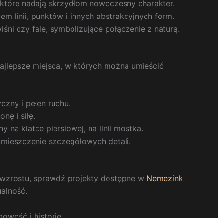
 które nadają skrzydłom nowoczesny charakter.
m linii, punktów i innych abstrakcyjnych form.
śni czy fale, symbolizujące połączenie z naturą.
 najlepsze miejsca, w których można umieścić
yczny i pełen ruchu.
nę i siłę.
 na klatce piersiowej, na linii mostka.
umieszczenie szczegółowych detali.
o wzrostu, sprawdź projekty dostępne w
Nemezink
ualność.
owość i historię.