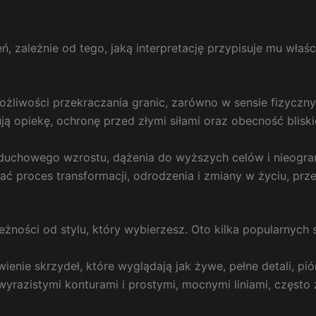
 zależnie od tego, jaką interpretację przypisuje mu właści
ożliwości przekraczania granic, zarówno w sensie fizyczn
ją opiekę, ochronę przed złymi siłami oraz obecność bliski
duchowego wzrostu, dążenia do wyższych celów i nieogran
 proces transformacji, odrodzenia i zmiany w życiu, przejś
eżności od stylu, który wybierzesz. Oto kilka popularnych
nie skrzydeł, które wyglądają jak żywe, pełne detali, piór 
wyrazistymi konturami i prostymi, mocnymi liniami, częst