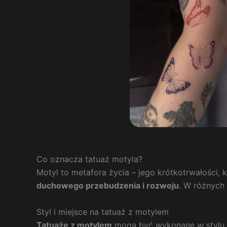
Co oznacza tatuaż motyla?
Motyl to metafora życia – jego krótkotrwałości, 
duchowego przebudzenia i rozwoju
. W różnych 
Styl i miejsce na tatuaż z motylem
Tatuaże z motylem
mogą być wykonane w stylu re