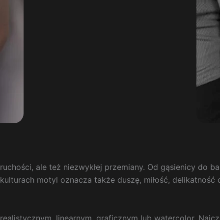
kruchości, ale też niezwykłej przemiany. Od gąsienicy do 
kulturach motyl oznacza także duszę, miłość, delikatność o
alistycznym, linearnym, graficznym lub watercolor. Najczęś